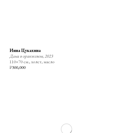
Инна Цукахина
Дама в оранжевом, 2023
110×70 см., холст, масло
₽
300,000