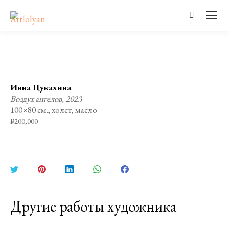
Поиск:
Инна Цукахина
Воздух ангелов, 2023
100×80 см., холст, масло
₽
200,000
Поделиться
Поделиться
Поделиться
Поделиться
Поделиться
в
в
в
в
в
Twitter
Pinterest
LinkedIn
WhatsApp
Facebook
Другие работы художника