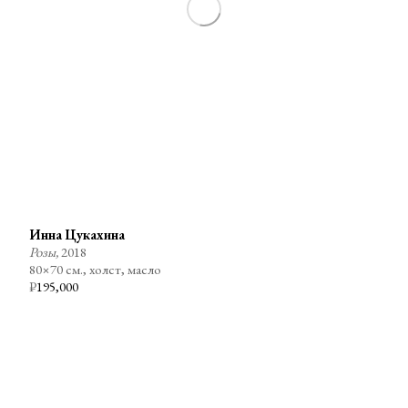
Инна Цукахина
Розы,
2018
80×70 см., холст, масло
₽
195,000