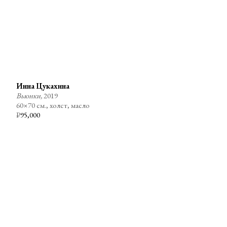
Инна Цукахина
Вьюнки,
2019
60×70 см., холст, масло
₽
95,000