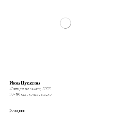
Инна Цукахина
Лошади на закате, 2023
90×80 см., холст, масло
₽
200,000