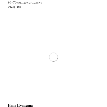
80×70 см., холст, масло
₽
160,000
Инна Цукахина