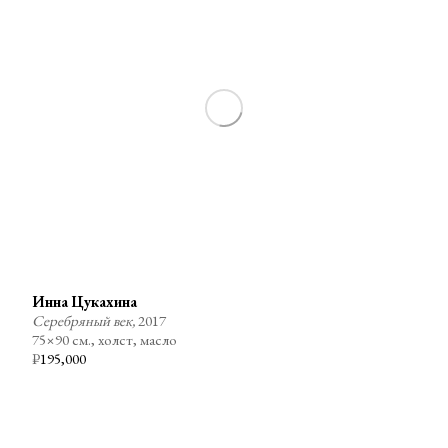
Инна Цукахина
Серебряный век,
2017
75×90 см., холст, масло
₽
195,000