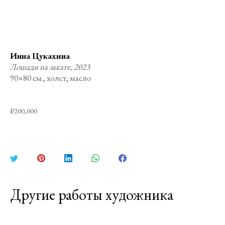
Инна Цукахина
Лошади на закате, 2023
90×80 см., холст, масло
₽
200,000
Поделиться
Поделиться
Поделиться
Поделиться
Поделиться
в
в
в
в
в
Twitter
Pinterest
LinkedIn
WhatsApp
Facebook
Другие работы художника