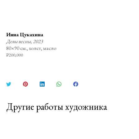
Инна Цукахина
Девы весны, 2023
80×90 см., холст, масло
₽
200,000
Поделиться
Поделиться
Поделиться
Поделиться
Поделиться
в
в
в
в
в
Twitter
Pinterest
LinkedIn
WhatsApp
Facebook
Другие работы художника