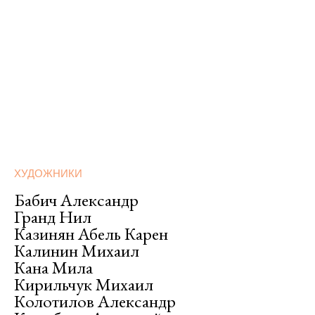
Виктор Шилов
Петр I
150×110 см., холст, масло
ХУДОЖНИКИ
Бабич Александр
Гранд Нил
Казинян Абель Карен
Калинин Михаил
Кана Мила
Кирильчук Михаил
Колотилов Александр