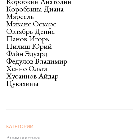
Коробкин Анатолий
Коробкина Диана
Марсель
Миканс Оскарс
Октябрь Денис
Панов Игорь
Пилиш Юрий
Файн Эдуард
Федулов Владимир
Хенно Ольга
Хусаинов Айдар
Цукахины
КАТЕГОРИИ
Анималистика