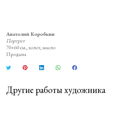
Анатолий Коробкин
Портрет
70×60 см., холст, масло
Продана
Поделиться
Поделиться
Поделиться
Поделиться
Поделиться
в
в
в
в
в
Twitter
Pinterest
LinkedIn
WhatsApp
Facebook
Другие работы художника