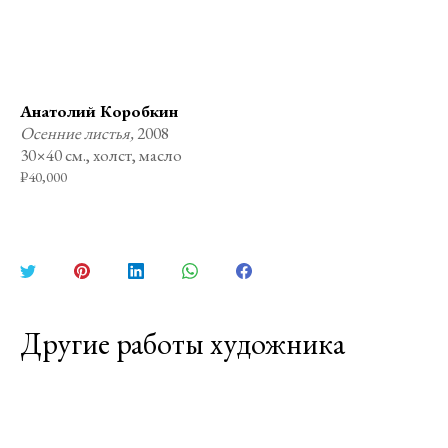
Анатолий Коробкин
Осенние листья,
2008
30×40 см., холст, масло
₽
40,000
Поделиться
Поделиться
Поделиться
Поделиться
Поделиться
в
в
в
в
в
Twitter
Pinterest
LinkedIn
WhatsApp
Facebook
Другие работы художника