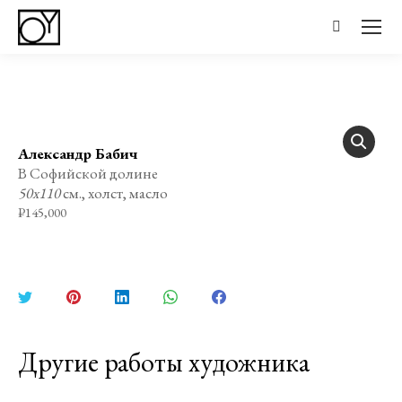
Поиск:
Александр Бабич
В Софийской долине
50х110
см., холст, масло
₽
145,000
Поделиться
Поделиться
Поделиться
Поделиться
Поделиться
в
в
в
в
в
Twitter
Pinterest
LinkedIn
WhatsApp
Facebook
Другие работы художника