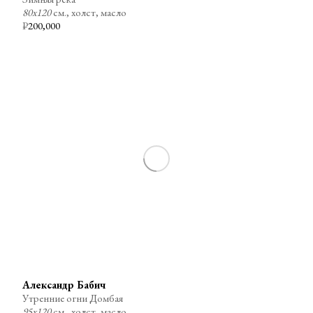
80х120
см., холст, масло
₽
200,000
Александр Бабич
Утренние огни Домбая
95х120
см., холст, масло