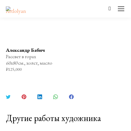
Поиск:
Александр Бабич
Рассвет в горах
60х80
см., холст, масло
₽
125,000
Поделиться
Поделиться
Поделиться
Поделиться
Поделиться
в
в
в
в
в
Twitter
Pinterest
LinkedIn
WhatsApp
Facebook
Другие работы художника