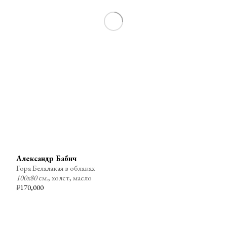
Александр Бабич
Гора Белалакая в облаках
100х80
см., холст, масло
₽
170,000