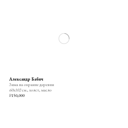
Александр Бабич
Зима на окраине деревни
60х102
см., холст, масло
₽
150,000