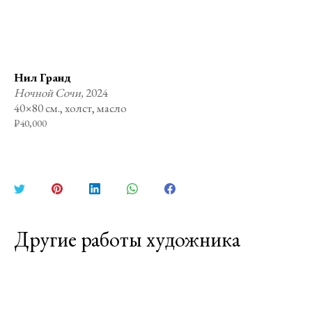
Нил Гранд
Ночной Сочи,
2024
40×80 см., холст, масло
₽
40,000
Поделиться
Поделиться
Поделиться
Поделиться
Поделиться
в
в
в
в
в
Twitter
Pinterest
LinkedIn
WhatsApp
Facebook
Другие работы художника