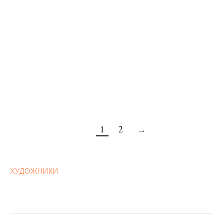
Анатолий Коробкин
Старая ива
45×55 см., холст, масло
Продана
1
2
→
ХУДОЖНИКИ