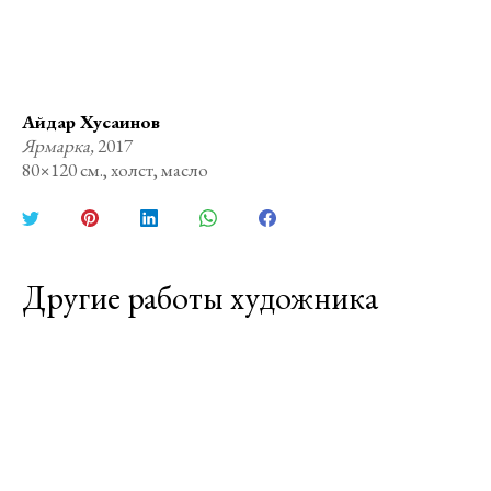
Айдар Хусаинов
Ярмарка,
2017
80×120 см., холст, масло
Поделиться
Поделиться
Поделиться
Поделиться
Поделиться
в
в
в
в
в
Twitter
Pinterest
LinkedIn
WhatsApp
Facebook
Другие работы художника