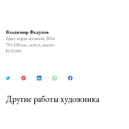
Владимир Федулов
Цвет поры осенней,
2016
70×100 см., холст, масло
₽
135,000
Поделиться
Поделиться
Поделиться
Поделиться
Поделиться
в
в
в
в
в
Twitter
Pinterest
LinkedIn
WhatsApp
Facebook
Другие работы художника